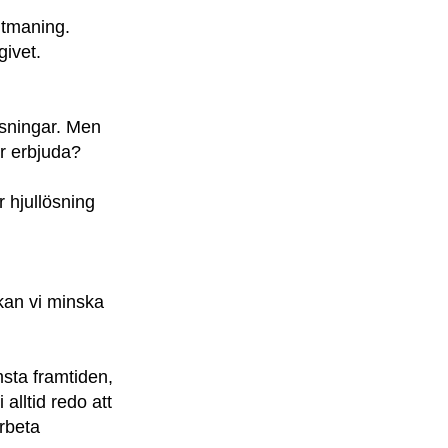
utmaning.
givet.
lösningar. Men
r erbjuda?
r hjullösning
kan vi minska
sta framtiden,
alltid redo att
arbeta