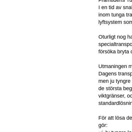
Framtidens Tu
I en tid av sna
inom tunga tra
lyftsystem som
Oturligt nog h
specialtranspo
försöka bryta
Utmaningen m
Dagens transp
men ju tyngre 
de största beg
viktgränser, oc
standardlösni
För att lösa de
gör: