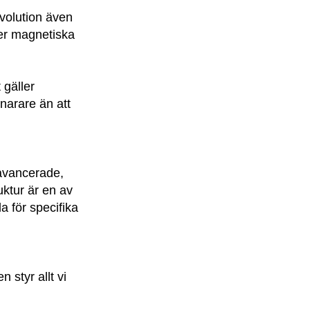
evolution även
ler magnetiska
 gäller
snarare än att
avancerade,
uktur är en av
a för specifika
 styr allt vi