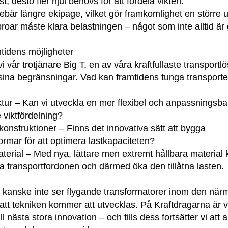
t, desto fler hjul behövs för att fördela vikten.
nebär längre ekipage, vilket gör framkomlighet en större 
oar måste klara belastningen – något som inte alltid är 
tidens möjligheter
vi vår trotjänare Big T, en av våra kraftfullaste transport
sina begränsningar. Vad kan framtidens tunga transporte
ktur – Kan vi utveckla en mer flexibel och anpassningsba
 viktfördelning?
 konstruktioner – Finns det innovativa sätt att bygga
formar för att optimera lastkapaciteten?
terial – Med nya, lättare men extremt hållbara material 
va transportfordonen och därmed öka den tillåtna lasten.
 kanske inte ser flygande transformatorer inom den närm
 att tekniken kommer att utvecklas. På Kraftdragarna är vi 
l nästa stora innovation – och tills dess fortsätter vi att 