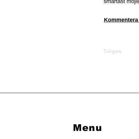
smartast möjli
Kommentera i
Tidigare
Menu