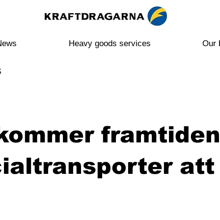
News
Heavy goods services
Our 
S
kommer framtide
ialtransporter att