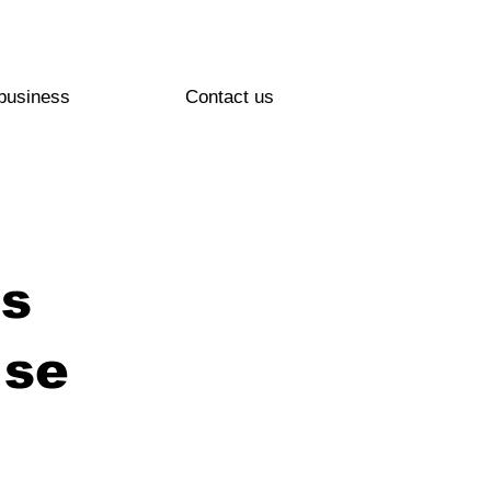
business
Contact us
ns
 se