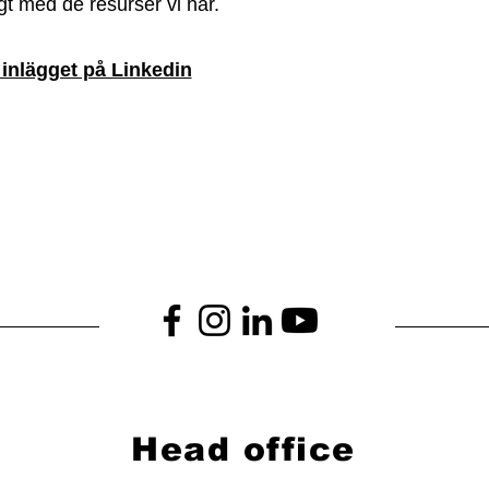
gt med de resurser vi har.
nlägget på Linkedin
Head office