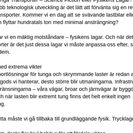
nga Transporter – Science Fiction eller Fysikens Lagar?
bb teknologisk utveckling är det lätt att förvänta sig en r
nsporter. Kommer vi en dag att se svävande lastbilar el
 flyttar hundratals ton med minimal ansträngning?
ar vi en mäktig motståndare – fysikens lagar. Och när det
rter är det just dessa lagar vi måste anpassa oss efter, 
 dem.
ed extrema vikter
ortlösningar för tunga och skrymmande laster är redan 
gods vi hanterar, desto större blir utmaningarna. Infrastr
ränsningarna – våra vägar, broar och järnvägar är byggd
h när lasten blir extremt tung finns det helt enkelt ingen
ng.
tta måste vi gå tillbaka till grundläggande fysik. Trycklagen