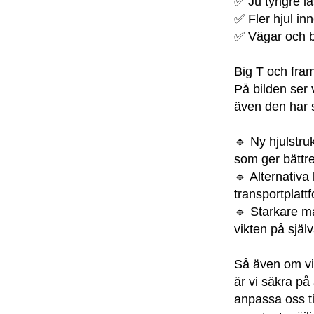
✅ Ju tyngre las
✅ Fler hjul in
✅ Vägar och br
Big T och fram
På bilden ser 
även den har 
🔹 Ny hjulstru
som ger bättre
🔹 Alternativa
transportplatt
🔹 Starkare ma
vikten på själ
Så även om vi
är vi säkra på
anpassa oss til