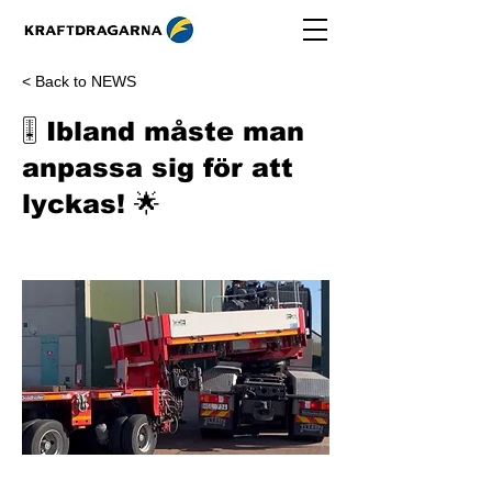
< Back to NEWS
🎚️ Ibland måste man
anpassa sig för att
lyckas! 🌟