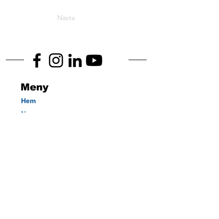
Nästa
Meny
Hem
News
Tunggodstjänster
Vår verksamhet
Kontakta oss
Huvudkontor
Norra Seglargatan 15
721 32 VÄSTERÅS
Tel:
021-17 04 80
e-post:
info@kraftdragarna.se