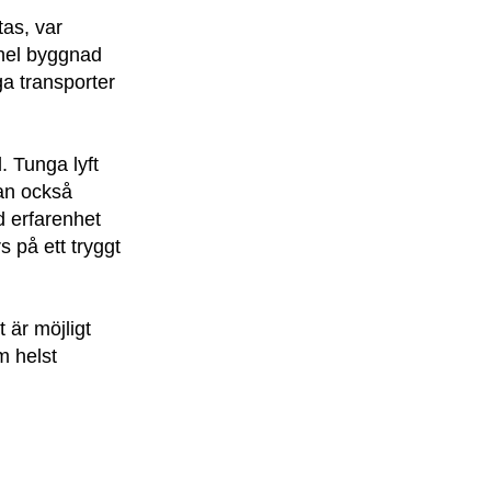
tas, var
 hel byggnad
ga transporter
. Tunga lyft
tan också
d erfarenhet
 på ett tryggt
 är möjligt
m helst