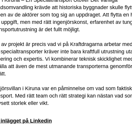
n i Kiruna – En Specialtransport Utöver Det Vanliga
dsomvandling krävde att historiska byggnader skulle flyt
en av de aktörer som tog sig an uppdraget. Att flytta en
 uppgift, men med rätt ingenjörskonst, erfarenhet av tun
sportutrustning är det fullt möjligt.
av projekt är precis vad vi på Kraftdragarna arbetar med
pecialtransporter kräver inte bara kraftfull utrustning u
ring och expertis. Vi kombinerar teknisk skicklighet me
tälla att även de mest utmanande transporterna genomförs
tt.
enjörsvillan i Kiruna var en påminnelse om vad som faktiskt
sport. Med rätt team och rätt strategi kan nästan vad so
sett storlek eller vikt.
nlägget på Linkedin